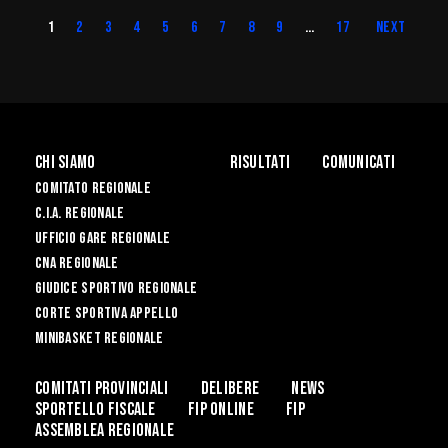
1
2
3
4
5
6
7
8
9
…
17
Next
Chi siamo
Risultati
Comunicati
Comitato Regionale
C.I.A. Regionale
Ufficio Gare Regionale
CNA Regionale
Giudice Sportivo Regionale
Corte Sportiva Appello
Minibasket Regionale
Comitati Provinciali
Delibere
News
Sportello Fiscale
Fip Online
Fip
ASSEMBLEA REGIONALE