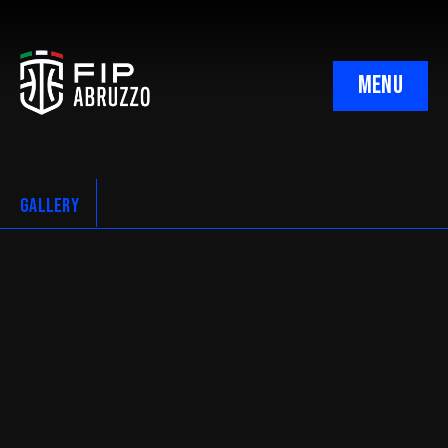
MENU
Comitato Regionale
C.I.A. Regionale
GALLERY
Ufficio Gare Regionale
CNA Regionale
Giudice Sportivo Regionale
Corte Sportiva Appello
Minibasket Regionale