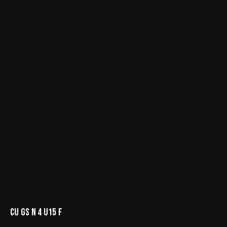
CU GS N 4 U15 F